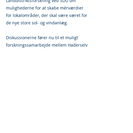
Landdistriktsforskning ved SDU om
mulighederne for at skabe mérværdier
for lokalområder, der skal være været for
de nye store sol- og vindanlæg.
Diskussionerne fører nu til et muligt
forskningssamarbejde mellem Haderselv
Kommune og SDU, hvor forskellige
metoder til kortlægning, udvikling og
monitorering af lokale værdier skal
afprøves i en række pilotprojekter.
Samarbejdet skal dels bringe SDU's
forskning i spil og dels afprøve metoder
med inspiration fra BRAC-metoden.
Læs mere