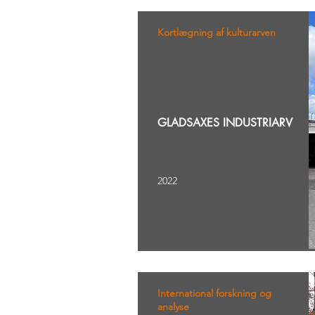
Kortlægning af kulturarven
GLADSAXES INDUSTRIARV
2022
International forskning og
analyse