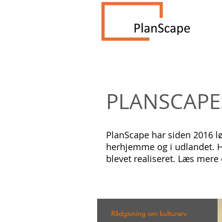
PLANSCAP
PlanScape har siden 2016 l
herhjemme og i udlandet. H
blevet realiseret. Læs mere
Rådgivning om kulturarv