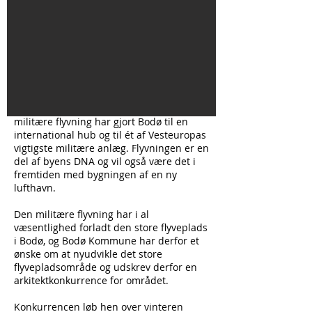
Bodø har altid været stedet, hvor
enderne mødes. Havnen, stationen,
flyvepladsen: Bodø er på mange måder
porten, der forbinder nord og syd. Ikke
mindst den militære hovedflystation og
den civile lufthavn har med sine enorme
arealer og mange arbejdspladser været
med til at kendetegne Bodø lokalt,
nationalt og internationalt. Den civile og
militære flyvning har gjort Bodø til en
international hub og til ét af Vesteuropas
vigtigste militære anlæg. Flyvningen er en
del af byens DNA og vil også være det i
fremtiden med bygningen af en ny
lufthavn.
Den militære flyvning har i al
væsentlighed forladt den store flyveplads
i Bodø, og Bodø Kommune har derfor et
ønske om at nyudvikle det store
flyvepladsområde og udskrev derfor en
arkitektkonkurrence for området.
Konkurrencen løb hen over vinteren