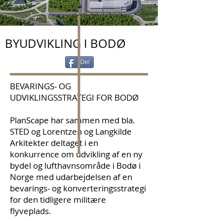
BYUDVIKLING I BODØ
Del
BEVARINGS- OG
UDVIKLINGSSTRATEGI FOR BODØ
PlanScape har sammen med bla.
STED og Lorentzen og Langkilde
Arkitekter deltaget i en
konkurrence om udvikling af en ny
bydel og lufthavnsområde i Bodø i
Norge med udarbejdelsen af en
bevarings- og konverteringsstrategi
for den tidligere militære
flyveplads.