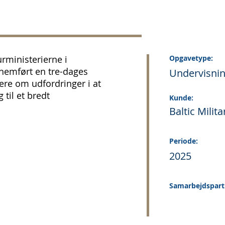
rministerierne i
Opgavetype:
nnemført en tre-dages
Undervisni
e om udfordringer i at
 til et bredt
Kunde:
Baltic Milit
Periode:
2025
Samarbejdspart