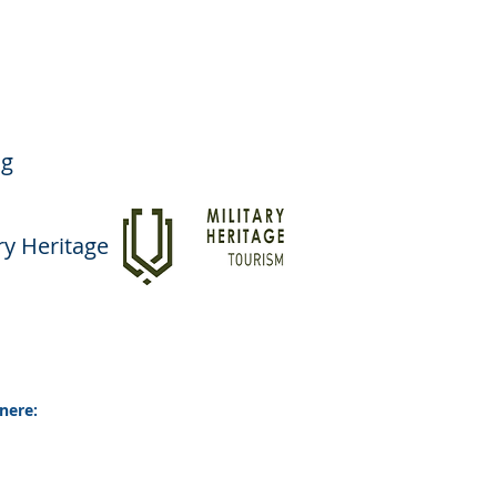
ng
ary Heritage
nere: