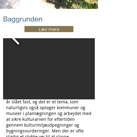
Baggrunden
Læs mere
Vores byggede kulturarv i byerne og i
landskabet – i form af bevaringsværdige
huse og kulturmiljøer - rummer en lang
række værdier og potentialer; historisk og
identitetsmæssigt, men også økonomisk
og i forhold til at bidrage til en
bæredygtig fremtid i vores byudvikling.
Det har flere både danske og
udenlandske undersøgelser i de senere
år slået fast, og det er et tema, som
naturligvis også optager kommuner og
museer i planlægningen og arbejdet med
at sikre kulturarven for eftertiden
gennem kulturmiljøudpegninger og
bygningsvurderinger. Men der er ofte
stadig et stykke vej til at slippe