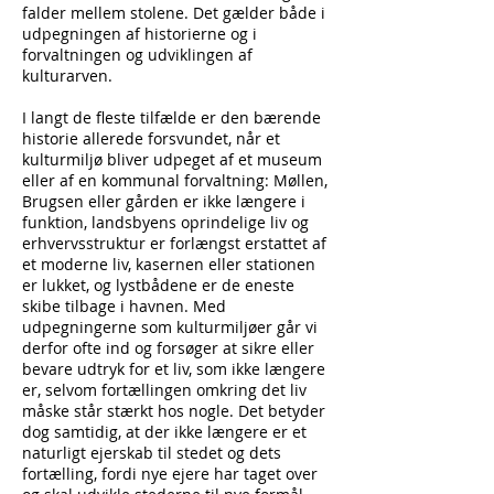
falder mellem stolene. Det gælder både i
udpegningen af historierne og i
forvaltningen og udviklingen af
kulturarven.
I langt de fleste tilfælde er den bærende
historie allerede forsvundet, når et
kulturmiljø bliver udpeget af et museum
eller af en kommunal forvaltning: Møllen,
Brugsen eller gården er ikke længere i
funktion, landsbyens oprindelige liv og
erhvervsstruktur er forlængst erstattet af
et moderne liv, kasernen eller stationen
er lukket, og lystbådene er de eneste
skibe tilbage i havnen. Med
udpegningerne som kulturmiljøer går vi
derfor ofte ind og forsøger at sikre eller
bevare udtryk for et liv, som ikke længere
er, selvom fortællingen omkring det liv
måske står stærkt hos nogle. Det betyder
dog samtidig, at der ikke længere er et
naturligt ejerskab til stedet og dets
fortælling, fordi nye ejere har taget over