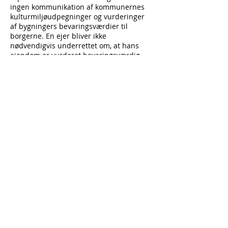
ingen kommunikation af kommunernes
kulturmiljøudpegninger og vurderinger
af bygningers bevaringsværdier til
borgerne. En ejer bliver ikke
nødvendigvis underrettet om, at hans
ejendom er vurderet bevaringsværdig
eller er omfattet af et bevaringsværdigt
kulturmiljø, eller hvilke kriterier der er
lagt til grund for denne vurdering. Der
står intet om kulturarv i BBR-registeret
eller på OIS, og Slots- og Kulturstyrelsens
centrale registrering af fredede og
bevaringsværdige bygninger er ukendt
for de fleste og har et meget varierende
informationsniveau. Derfor møder mange
ejere først denne viden, når de
indsender anmodninger om
renoveringer, ombygning eller nedrivning
af deres ejendomme, og så er
kulturarven pludselig ikke længere end
værdi, men en klods om benet. Dermed
er det også svært for den enkelte ejer
dels at gøre det rigtige for at bevare