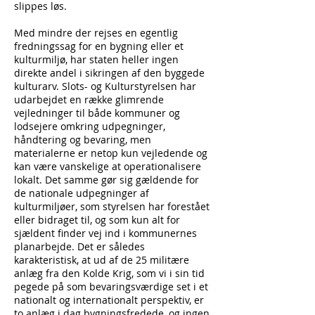
slippes løs.
Med mindre der rejses en egentlig
fredningssag for en bygning eller et
kulturmiljø, har staten heller ingen
direkte andel i sikringen af den byggede
kulturarv. Slots- og Kulturstyrelsen har
udarbejdet en række glimrende
vejledninger til både kommuner og
lodsejere omkring udpegninger,
håndtering og bevaring, men
materialerne er netop kun vejledende og
kan være vanskelige at operationalisere
lokalt. Det samme gør sig gældende for
de nationale udpegninger af
kulturmiljøer, som styrelsen har forestået
eller bidraget til, og som kun alt for
sjældent finder vej ind i kommunernes
planarbejde. Det er således
karakteristisk, at ud af de 25 militære
anlæg fra den Kolde Krig, som vi i sin tid
pegede på som bevaringsværdige set i et
nationalt og internationalt perspektiv, er
to anlæg i dag bygningsfredede, og ingen