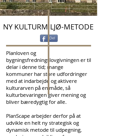
NY KULTURMILJØ-METODE
Del
Planloven og
bygningsfredningslovgivningen er til
delar i denne tid; mange
kommuner har store udfordringer
med at indarbejde og aktivere
kulturarven på en måde, så
kulturbevaringen giver mening og
bliver bæredygtig for alle.
PlanScape arbejder derfor på at
udvikle en helt ny strategisk og
dynamisk metode til udpegning,