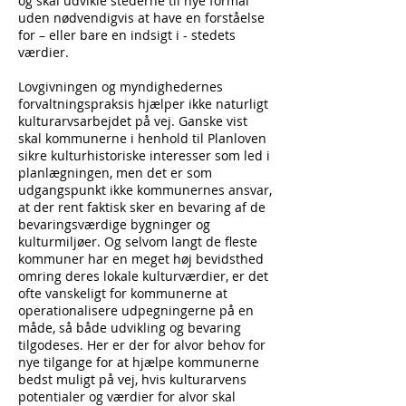
og skal udvikle stederne til nye formål
uden nødvendigvis at have en forståelse
for – eller bare en indsigt i - stedets
værdier.
Lovgivningen og myndighedernes
forvaltningspraksis hjælper ikke naturligt
kulturarvsarbejdet på vej. Ganske vist
skal kommunerne i henhold til Planloven
sikre kulturhistoriske interesser som led i
planlægningen, men det er som
udgangspunkt ikke kommunernes ansvar,
at der rent faktisk sker en bevaring af de
bevaringsværdige bygninger og
kulturmiljøer. Og selvom langt de fleste
kommuner har en meget høj bevidsthed
omring deres lokale kulturværdier, er det
ofte vanskeligt for kommunerne at
operationalisere udpegningerne på en
måde, så både udvikling og bevaring
tilgodeses. Her er der for alvor behov for
nye tilgange for at hjælpe kommunerne
bedst muligt på vej, hvis kulturarvens
potentialer og værdier for alvor skal