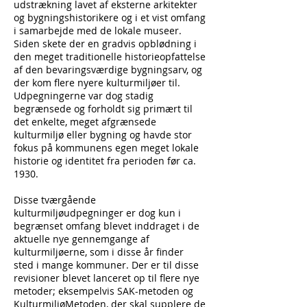
udstrækning lavet af eksterne arkitekter
og bygningshistorikere og i et vist omfang
i samarbejde med de lokale museer.
Siden skete der en gradvis opblødning i
den meget traditionelle historieopfattelse
af den bevaringsværdige bygningsarv, og
der kom flere nyere kulturmiljøer til.
Udpegningerne var dog stadig
begrænsede og forholdt sig primært til
det enkelte, meget afgrænsede
kulturmiljø eller bygning og havde stor
fokus på kommunens egen meget lokale
historie og identitet fra perioden før ca.
1930.
Disse tværgående
kulturmiljøudpegninger er dog kun i
begrænset omfang blevet inddraget i de
aktuelle nye gennemgange af
kulturmiljøerne, som i disse år finder
sted i mange kommuner. Der er til disse
revisioner blevet lanceret op til flere nye
metoder; eksempelvis SAK-metoden og
KulturmiljøMetoden, der skal supplere de