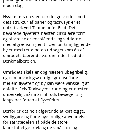
mod i dag.
Flyvefeltets næsten uendelige vidder med
dets struktur af baner og taxiways er et
unikt træk ved Tempelhofer Feld. Det
bevarede flyvefelts næsten cirkulære form
og størrelse er enestående, og vidderne
med afgrænsningen til den omkringliggende
by er med rette netop udpeget som én af
områdets bærende værdier i det fredede
Denkmalbereich.
Områdets skala er dog næsten ubegribelig,
og den bevaringsværdige grænseflade
mellem flyvefelt og by kan være vanskelig at
opfatte. Selv Taxiwayens runding er næsten
umærkelig, når man til fods bevæger sig
langs periferien af flyvefeltet.
Derfor er det helt afgørende at kortlægge,
synliggøre og finde nye mulige anvendelser
for størstedelen af både de store,
landskabelige træk og de små spor og