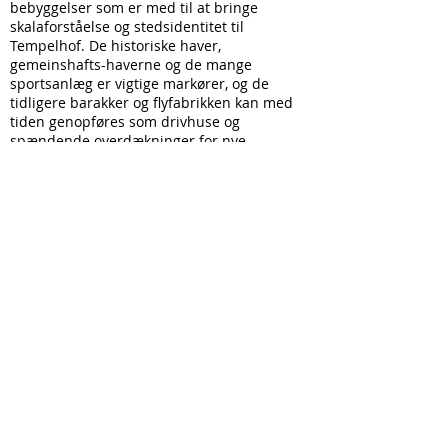
bebyggelser som er med til at bringe
skalaforståelse og stedsidentitet til
Tempelhof. De historiske haver,
gemeinshafts-haverne og de mange
sportsanlæg er vigtige markører, og de
tidligere barakker og flyfabrikken kan med
tiden genopføres som drivhuse og
spændende overdækninger for nye
aktiviteter.
Tempelhofs landingsbaner, som både
historisk og fysisk forbinder øst og vest, er
kulturens broer på tværs af den nye natur.
De afvandes og vedligeholdes som de store
kulturelle vartegn og sære pladsrum som de
også er i dag.
Det nu forsvundne Zeppeliner tårn midt i
området kan genopføres som både markør
og udsigtstårn, som kan hjælpe den
besøgende tættere på himmelen over Berlin,
og til at begribe stedets umådelige skala.
På den måde fremkaldes både den