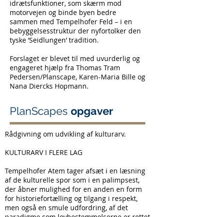
idrætsfunktioner, som skærm mod
motorvejen og binde byen bedre
sammen med Tempelhofer Feld – i en
bebyggelsesstruktur der nyfortolker den
tyske ’Seidlungen’ tradition.
Forslaget er blevet til med uvurderlig og
engageret hjælp fra Thomas Tram
Pedersen/Planscape, Karen-Maria Bille og
Nana Diercks Hopmann.
PlanScapes
opgaver
Rådgivning om udvikling af kulturarv.
KULTURARV I FLERE LAG
Tempelhofer Atem tager afsæt i en læsning
af de kulturelle spor som i en palimpsest,
der åbner mulighed for en anden en form
for historiefortælling og tilgang i respekt,
men også en smule udfordring, af det
paradigme som lovbestemmelserne er rettet