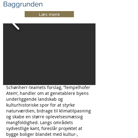
Baggrunden
Læs mere
Mandag d. 23 juni blev det offentliggjort
at Schønherr, billedhugger Morten
Stræde og rådgivningsvirksomheden
Arup er blevet kåret til vinder blandt i alt
6 vindende projekter ud af 164 indsendte
forslag, i den store konkurrence om
fremtiden for den nedlagte
lufthavnsareal Tempelhofer Feld i Berlin.
Schønherr-teamets forslag, ’Tempelhofer
Atem’, handler om at genetablere byens
underliggende landskab og
kulturhistoriske spor for at styrke
naturværdien, bidrage til klimatilpasning
og skabe en større oplevelsesmæssig
mangfoldighed. Langs områdets
sydvestlige kant, foreslår projektet at
bygge boliger blandet med kultur-,