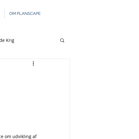
OM PLANSCAPE
de Krig
R
STEDER
KI FIELDS
e om udvikling af 