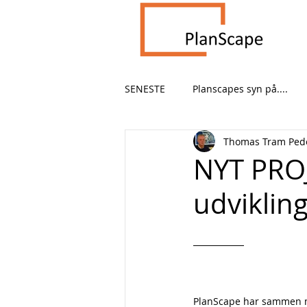
SENESTE
Planscapes syn på....
Thomas Tram Ped
Bygningshistorie
Planlægni
NYT PROJ
udvikling
OPLEVELSESDESIGN
NYHED
PlanScape har sammen me