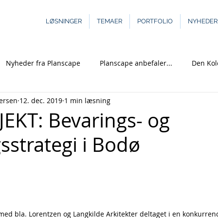
LØSNINGER
TEMAER
PORTFOLIO
NYHEDER
Nyheder fra Planscape
Planscape anbefaler...
Den Kol
ersen
12. dec. 2019
1 min læsning
ng
Turisme
Kaserner
PLANLÆGNING
HISTORIE
EKT: Bevarings- og
sstrategi i Bodø
ER
KULTURARV
TURISME
DEN KOLDE KRIG
KHA
d bla. Lorentzen og Langkilde Arkitekter deltaget i en konkurrenc