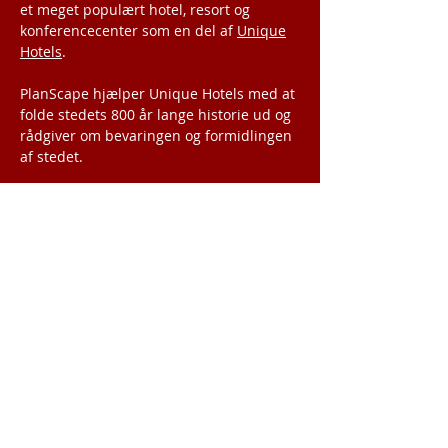
et meget populært hotel, resort og
konferencecenter som en del af
Unique
Hotels
.
PlanScape hjælper Unique Hotels med at
folde stedets 800 år lange historie ud og
rådgiver om bevaringen og formidlingen
af stedet.
November 2016
PlanScape
og Hessens
militære kulturspor
Genanvendelsen og eventuelt
bevaringen af tidligere militære anlæg er