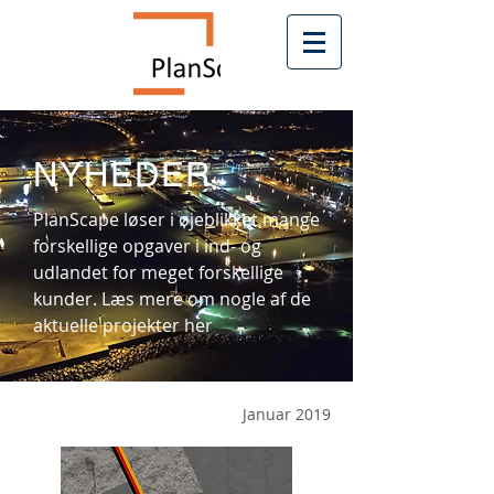
NYHEDER
PlanScape løser i øjeblikket mange
forskellige opgaver i ind- og
udlandet for meget forskellige
kunder. Læs mere om nogle af de
aktuelle projekter her
Januar 2019