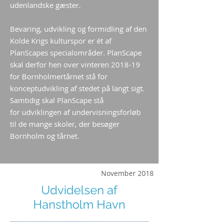
udenlandske gæster.
Bevaring, udvikling og formidling af den
Kolde Krigs kulturspor er ét af
PlanScapes specialområder. PlanScape
skal derfor hen over vinteren 2018-19
for Bornholmertårnet stå for
konceptudvikling af stedet på langt sigt.
Samtidig skal PlanScape stå
for udviklingen af undervisningsforløb
til de mange skoler, der besøger
Bornholm og tårnet.
November 2018
Udvidelsen af
Hanstholm Havn