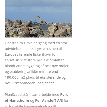
Hanstholm Havn er igang med en stor
udvidelse , der skal gøre havnen til
Europas førende fiskerihavn for
spisefisk. Det store projekt omfatter
blandt andet bygning af helt nye moler
og etablering af ikke mindre end
180.000 m2 plads til eksisterende og
nye virksomheder i baglandet.
PlanScape står i samarbejde med
Port
of Hanstholm
og
Per Aarsleff A/S
for
at
formidle
havneudvidelsen til