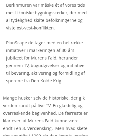
Berlinmuren var måske ét af vores tids
mest ikoniske bygningsværker, der med
al tydelighed
skilte befolkningerne og
viste øst-vest-konflikten.
PlanScape deltager med en hel række
initiativer i markeringen af 30-års
jubilæet for Murens Fald, herunder
gennem TV, bogudgivelser og initiativer
til bevaring,
aktivering
og formidling af
sporene fra Den Kolde Krig.
Mange
husker
selv de historiske, der gik
verden rundt på live-TV. En glædelig og
overraskende begivenhed. De færreste er
klar over, at Murens Fald kunne være
endt i en 3. Verdenskrig. Men hvad skete
der egentlig i 1989, da den kendte verden