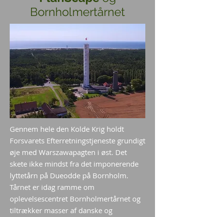
Bornholmertårnet
Gennem hele den Kolde Krig holdt
Forsvarets Efterretningstjeneste grundigt
øje med Warszawapagten i øst. Det
skete ikke mindst fra det imponerende
lyttetårn på Dueodde på Bornholm.
Tårnet er idag ramme om
oplevelsescentret Bornholmertårnet og
tiltrækker masser af danske og